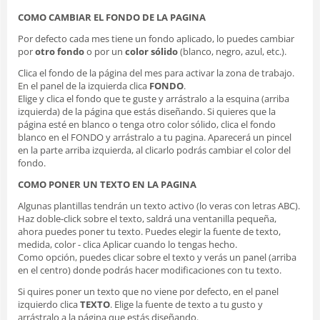
COMO CAMBIAR EL FONDO DE LA PAGINA
Por defecto cada mes tiene un fondo aplicado, lo puedes cambiar
por
otro fondo
o por un
color sólido
(blanco, negro, azul, etc.).
Clica el fondo de la página del mes para activar la zona de trabajo.
En el panel de la izquierda clica
FONDO
.
Elige y clica el fondo que te guste y arrástralo a la esquina (arriba
izquierda) de la página que estás diseñando. Si quieres que la
página esté en blanco o tenga otro color sólido, clica el fondo
blanco en el FONDO y arrástralo a tu pagina. Aparecerá un pincel
en la parte arriba izquierda, al clicarlo podrás cambiar el color del
fondo.
COMO PONER UN TEXTO EN LA PAGINA
Algunas plantillas tendrán un texto activo (lo veras con letras ABC).
Haz doble-click sobre el texto, saldrá una ventanilla pequeña,
ahora puedes poner tu texto. Puedes elegir la fuente de texto,
medida, color - clica Aplicar cuando lo tengas hecho.
Como opción, puedes clicar sobre el texto y verás un panel (arriba
en el centro) donde podrás hacer modificaciones con tu texto.
Si quires poner un texto que no viene por defecto, en el panel
izquierdo clica
TEXTO
. Elige la fuente de texto a tu gusto y
arrástralo a la página que estás diseñando.