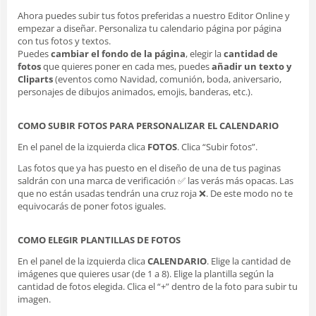
Ahora puedes subir tus fotos preferidas a nuestro Editor Online y
empezar a diseñar. Personaliza tu calendario página por página
con tus fotos y textos.
Puedes
cambiar el fondo de la página
, elegir la
cantidad de
fotos
que quieres poner en cada mes, puedes
añadir un texto y
Cliparts
(eventos como Navidad, comunión, boda, aniversario,
personajes de dibujos animados, emojis, banderas, etc.).
COMO SUBIR FOTOS PARA PERSONALIZAR EL CALENDARIO
En el panel de la izquierda clica
FOTOS
. Clica “Subir fotos”.
Las fotos que ya has puesto en el diseño de una de tus paginas
saldrán con una marca de verificación ✅ las verás más opacas. Las
que no están usadas tendrán una cruz roja ❌. De este modo no te
equivocarás de poner fotos iguales.
COMO ELEGIR PLANTILLAS DE FOTOS
En el panel de la izquierda clica
CALENDARIO
. Elige la cantidad de
imágenes que quieres usar (de 1 a 8). Elige la plantilla según la
cantidad de fotos elegida. Clica el “+” dentro de la foto para subir tu
imagen.