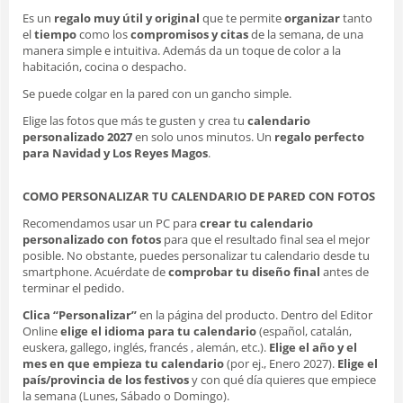
Es un
regalo muy útil y original
que te permite
organizar
tanto
el
tiempo
como los
compromisos y citas
de la semana, de una
manera simple e intuitiva. Además da un toque de color a la
habitación, cocina o despacho.
Se puede colgar en la pared con un gancho simple.
Elige las fotos que más te gusten y crea tu
calendario
personalizado 2027
en solo unos minutos. Un
regalo perfecto
para Navidad y Los Reyes Magos
.
COMO PERSONALIZAR TU CALENDARIO DE PARED CON FOTOS
Recomendamos usar un PC para
crear tu calendario
personalizado con fotos
para que el resultado final sea el mejor
posible. No obstante, puedes personalizar tu calendario desde tu
smartphone. Acuérdate de
comprobar tu diseño final
antes de
terminar el pedido.
Clica “Personalizar”
en la página del producto. Dentro del Editor
Online
elige el idioma para tu calendario
(español, catalán,
euskera, gallego, inglés, francés , alemán, etc.).
Elige el año y el
mes en que empieza tu calendario
(por ej., Enero 2027).
Elige el
país/provincia de los festivos
y con qué día quieres que empiece
la semana (Lunes, Sábado o Domingo).