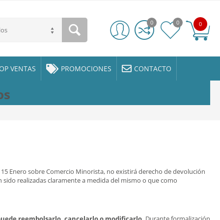
0
0
0
los
OP VENTAS
PROMOCIONES
CONTACTO
os
e 15 Enero sobre Comercio Minorista, no existirá derecho de devolución
yan sido realizadas claramente a medida del mismo o que como
puede reembolsarlo, cancelarlo o modificarlo.
Durante formalización