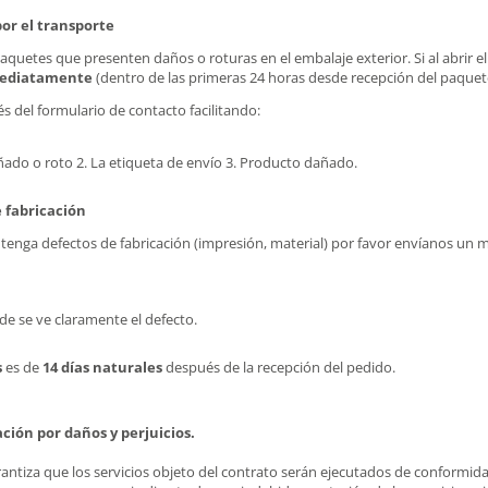
or el transporte
paquetes que presenten daños o roturas en el embalaje exterior. Si al abrir
mediatamente
(dentro de las primeras 24 horas desde recepción del paquete
és del formulario de contacto facilitando:
ñado o roto 2. La etiqueta de envío 3. Producto dañado.
 fabricación
tenga defectos de fabricación (impresión, material) por favor envíanos un me
e se ve claramente el defecto.
s
es de
14 días naturales
después de la recepción del pedido.
ión por daños y perjuicios.
rantiza que los servicios objeto del contrato serán ejecutados de conformi