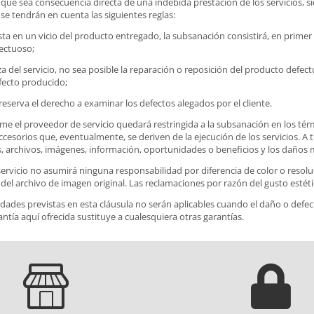
que sea consecuencia directa de una indebida prestación de los servicios, s
se tendrán en cuenta las siguientes reglas:
sta en un vicio del producto entregado, la subsanación consistirá, en primer 
ectuoso;
a del servicio, no sea posible la reparación o reposición del producto defect
efecto producido;
reserva el derecho a examinar los defectos alegados por el cliente.
me el proveedor de servicio quedará restringida a la subsanación en los tér
esorios que, eventualmente, se deriven de la ejecución de los servicios. A tí
, archivos, imágenes, información, oportunidades o beneficios y los daños 
rvicio no asumirá ninguna responsabilidad por diferencia de color o resoluc
del archivo de imagen original. Las reclamaciones por razón del gusto estét
idades previstas en esta cláusula no serán aplicables cuando el daño o defe
rantía aquí ofrecida sustituye a cualesquiera otras garantías.