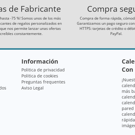
as de Fabricante
Compra seg
hasta -75 %! Somos unos de los más
Compra de forma rápida, cómoda
icantes de regalos personalizados en
Garantizamos un pago seguro con c
que nos permite lanzar unas ofertas
HTTPS: tarjetas de crédito o débi
ncreíbles constantemente.
PayPal.
Información
Cale
Con 
Politica de privacidad
Politica de cookies
¡Nuest
Preguntas frequentes
calend
dos
Aviso Legal
más ba
calend
calend
pared
calend
rápida
imágen