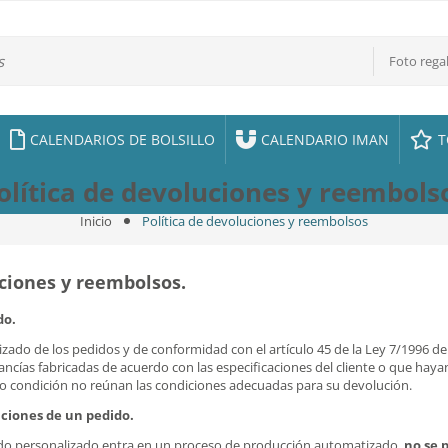
Foto rega
CALENDARIOS DE BOLSILLO
CALENDARIO IMAN
T
olítica de devoluciones y reembols
Inicio
Política de devoluciones y reembolsos
uciones y reembolsos
.
do.
izado de los pedidos y de conformidad con el artículo 45 de la Ley 7/1996 d
cancías fabricadas de acuerdo con las especificaciones del cliente o que ha
o condición no reúnan las condiciones adecuadas para su devolución.
ciones de un pedido.
edido personalizado entra en un proceso de producción automatizado,
no se 