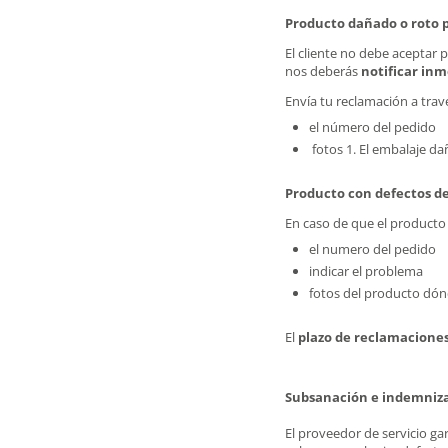
Producto dañado o roto p
El cliente no debe aceptar 
nos deberás
notificar in
Envía tu reclamación a trav
el número del pedido
fotos 1. El embalaje da
Producto con defectos de
En caso de que el producto 
el numero del pedido
indicar el problema
fotos del producto dónd
El
plazo de reclamacione
Subsanación e indemnizac
El proveedor de servicio ga