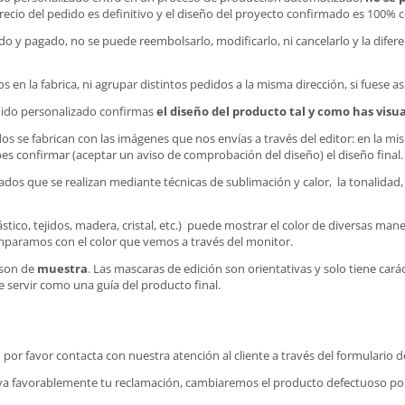
recio del pedido es definitivo y el diseño del proyecto confirmado es 100% c
do y pagado, no se puede reembolsarlo, modificarlo, ni cancelarlo y la difer
en la fabrica, ni agrupar distintos pedidos a la misma dirección, si fuese as
edido personalizado confirmas
el diseño del producto tal y como has visu
s se fabrican con las imágenes que nos envías a través del editor: en la mi
bes confirmar (aceptar un aviso de comprobación del diseño) el diseño final.
dos que se realizan mediante técnicas de sublimación y calor, la tonalidad, c
ástico, tejidos, madera, cristal, etc.) puede mostrar el color de diversas m
omparamos con el color que vemos a través del monitor.
 son de
muestra
. Las mascaras de edición son orientativas y solo tiene ca
 servir como una guía del producto final.
por favor contacta con nuestra atención al cliente a través del formulario
a favorablemente tu reclamación, cambiaremos el producto defectuoso por 