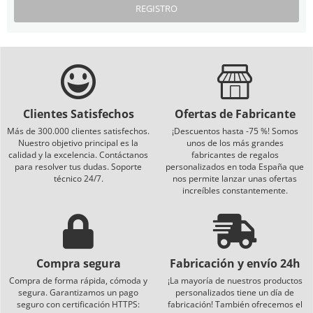
REGISTRO
Clientes Satisfechos
Ofertas de Fabricante
Más de 300.000 clientes satisfechos.
¡Descuentos hasta -75 %! Somos
Nuestro objetivo principal es la
unos de los más grandes
calidad y la excelencia. Contáctanos
fabricantes de regalos
para resolver tus dudas. Soporte
personalizados en toda España que
técnico 24/7.
nos permite lanzar unas ofertas
increíbles constantemente.
Compra segura
Fabricación y envío 24h
Compra de forma rápida, cómoda y
¡La mayoría de nuestros productos
segura. Garantizamos un pago
personalizados tiene un día de
seguro con certificación HTTPS:
fabricación! También ofrecemos el