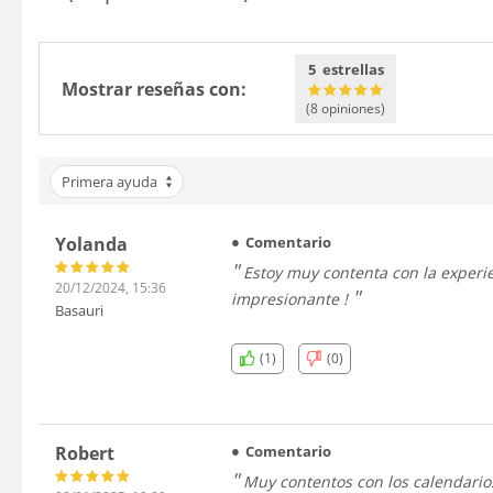
5 estrellas
Mostrar reseñas con:
(8
opiniones
)
Primera ayuda
Yolanda
Comentario
Estoy muy contenta con la experiencia, los calendarios son muy fácil de editar y llegaron rápido. La calidad de los calendarios de pared y imantado es
20/12/2024, 15:36
impresionante !
Basauri
(1)
(0)
Robert
Comentario
Muy contentos con los calendarios