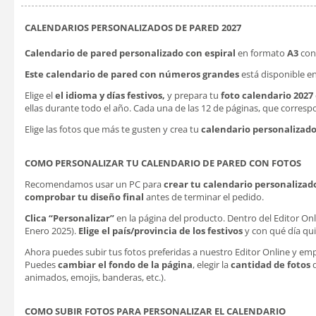
CALENDARIOS PERSONALIZADOS DE PARED 2027
Calendario de pared personalizado
con espiral
en formato
A3
co
Este calendario de pared
con números grandes
está disponible e
Elige el
el idioma y días festivos,
y prepara tu
foto calendario 2027
ellas durante todo el año. Cada una de las 12 de páginas, que correspo
Elige las fotos que más te gusten y crea tu
calendario personalizado
COMO PERSONALIZAR TU CALENDARIO DE PARED CON FOTOS
Recomendamos usar un PC para
crear tu calendario personalizad
comprobar tu diseño final
antes de terminar el pedido.
Clica “Personalizar”
en la página del producto. Dentro del Editor On
Enero 2025).
Elige el país/provincia de los festivos
y con qué día qu
Ahora puedes subir tus fotos preferidas a nuestro Editor Online y emp
Puedes
cambiar el fondo de la página
, elegir la
cantidad de fotos
q
animados, emojis, banderas, etc.).
COMO SUBIR FOTOS PARA PERSONALIZAR EL CALENDARIO