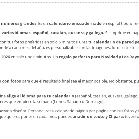
n
números grandes
. Es un
calendario encuadernado
en espiral tipo wire
n
varios idiomas: español, catalán, euskera y gallego.
Se imprime en pap
con tus fotos preferidas en solo 5 minutos! Crea tu
calendario de pared p
nde a cada mes del año, es personalizable con las imágenes, fotos o textos q
 2026
en solo unos minutos. Un
regalo perfecto para Navidad y Los Rey
o con fotos
para que el resultado final sea el mejor posible. No obstante, 
line
elige el idioma para tu calendario
(español, catalán, euskera, gallego, 
ieres que empiece la semana (Lunes, Sábado o Domingo).
ezar a diseñar. Personaliza tu calendario página por página con tus fotos y 
ue quieres poner en cada mes, puedes
añadir un texto y Cliparts
(evento