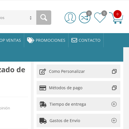
0
0
0
los
OP VENTAS
PROMOCIONES
CONTACTO
zado de
Como Personalizar
Métodos de pago
Tiempo de entrega
pinión
Gastos de Envío