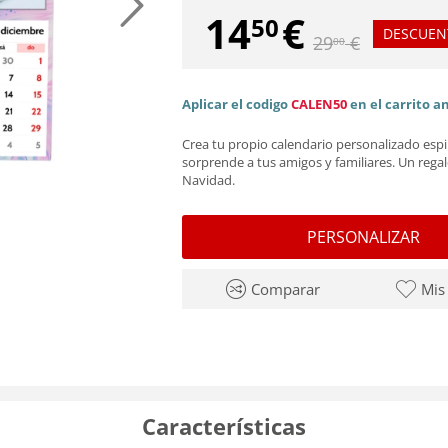
14
€
50
DESCUEN
29
€
00
Aplicar el codigo
CALEN50
en el carrito a
Crea tu propio calendario personalizado espi
sorprende a tus amigos y familiares. Un regal
Navidad.
PERSONALIZAR
Comparar
Mis
Características