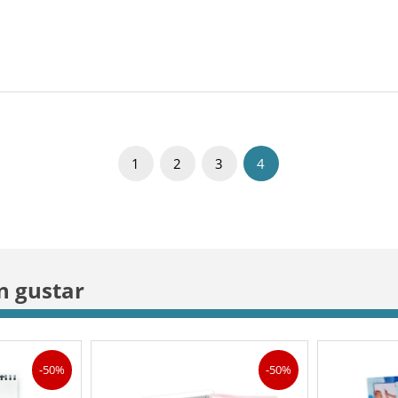
1
2
3
4
n gustar
-50%
-50%