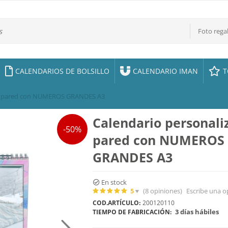
Foto rega
CALENDARIOS DE BOLSILLO
CALENDARIO IMAN
T
de pared con NUMEROS GRANDES A3
Calendario personali
-50%
pared con NUMEROS
GRANDES A3
En stock
5
(8
opiniones
)
Escribe una o
COD.ARTÍCULO:
200120110
3 días hábiles
TIEMPO DE FABRICACIÓN: