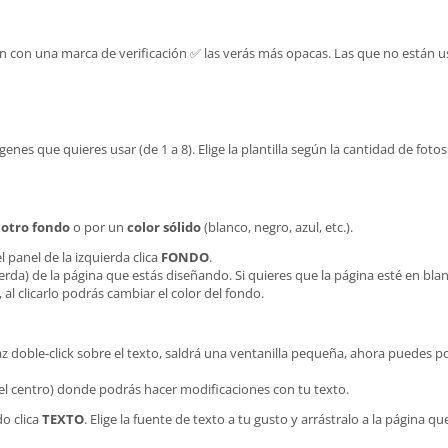
án con una marca de verificación ✅ las verás más opacas. Las que no están 
genes que quieres usar (de 1 a 8). Elige la plantilla según la cantidad de fotos
r
otro fondo
o por un
color sólido
(blanco, negro, azul, etc.).
l panel de la izquierda clica
FONDO
.
quierda) de la página que estás diseñando. Si quieres que la página esté en bl
 al clicarlo podrás cambiar el color del fondo.
az doble-click sobre el texto, saldrá una ventanilla pequeña, ahora puedes pon
 el centro) donde podrás hacer modificaciones con tu texto.
do clica
TEXTO
. Elige la fuente de texto a tu gusto y arrástralo a la página q