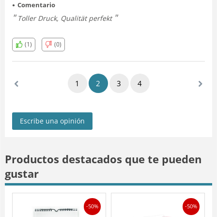
Comentario
Toller Druck, Qualität perfekt
(1)
(0)
1
2
3
4
Escribe una opinión
Productos destacados que te pueden
gustar
-50%
-50%