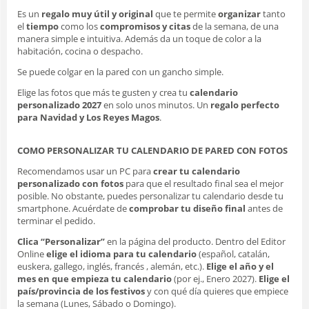
Es un
regalo muy útil y original
que te permite
organizar
tanto
el
tiempo
como los
compromisos y citas
de la semana, de una
manera simple e intuitiva. Además da un toque de color a la
habitación, cocina o despacho.
Se puede colgar en la pared con un gancho simple.
Elige las fotos que más te gusten y crea tu
calendario
personalizado 2027
en solo unos minutos. Un
regalo perfecto
para Navidad y Los Reyes Magos
.
COMO PERSONALIZAR TU CALENDARIO DE PARED CON FOTOS
Recomendamos usar un PC para
crear tu calendario
personalizado con fotos
para que el resultado final sea el mejor
posible. No obstante, puedes personalizar tu calendario desde tu
smartphone. Acuérdate de
comprobar tu diseño final
antes de
terminar el pedido.
Clica “Personalizar”
en la página del producto. Dentro del Editor
Online
elige el idioma para tu calendario
(español, catalán,
euskera, gallego, inglés, francés , alemán, etc.).
Elige el año y el
mes en que empieza tu calendario
(por ej., Enero 2027).
Elige el
país/provincia de los festivos
y con qué día quieres que empiece
la semana (Lunes, Sábado o Domingo).