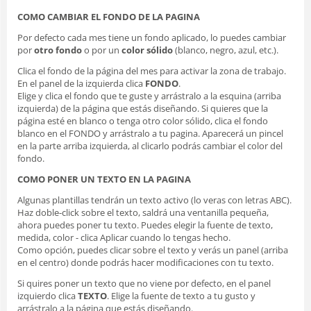
COMO CAMBIAR EL FONDO DE LA PAGINA
Por defecto cada mes tiene un fondo aplicado, lo puedes cambiar
por
otro fondo
o por un
color sólido
(blanco, negro, azul, etc.).
Clica el fondo de la página del mes para activar la zona de trabajo.
En el panel de la izquierda clica
FONDO
.
Elige y clica el fondo que te guste y arrástralo a la esquina (arriba
izquierda) de la página que estás diseñando. Si quieres que la
página esté en blanco o tenga otro color sólido, clica el fondo
blanco en el FONDO y arrástralo a tu pagina. Aparecerá un pincel
en la parte arriba izquierda, al clicarlo podrás cambiar el color del
fondo.
COMO PONER UN TEXTO EN LA PAGINA
Algunas plantillas tendrán un texto activo (lo veras con letras ABC).
Haz doble-click sobre el texto, saldrá una ventanilla pequeña,
ahora puedes poner tu texto. Puedes elegir la fuente de texto,
medida, color - clica Aplicar cuando lo tengas hecho.
Como opción, puedes clicar sobre el texto y verás un panel (arriba
en el centro) donde podrás hacer modificaciones con tu texto.
Si quires poner un texto que no viene por defecto, en el panel
izquierdo clica
TEXTO
. Elige la fuente de texto a tu gusto y
arrástralo a la página que estás diseñando.