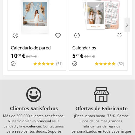
Calendario de pared
Calendarios
personalizado
personalizados de bolsillo
10
€
5
€
00
75
20
€
11
€
00
50
(51)
(52)
Clientes Satisfechos
Ofertas de Fabricante
Más de 300.000 clientes satisfechos.
¡Descuentos hasta -75 %! Somos
Nuestro objetivo principal es la
unos de los más grandes
calidad y la excelencia. Contáctanos
fabricantes de regalos
para resolver tus dudas. Soporte
personalizados en toda España que