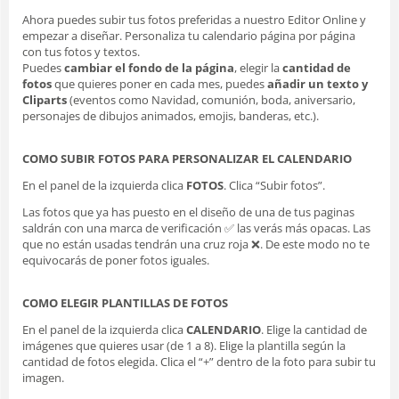
Ahora puedes subir tus fotos preferidas a nuestro Editor Online y
empezar a diseñar. Personaliza tu calendario página por página
con tus fotos y textos.
Puedes
cambiar el fondo de la página
, elegir la
cantidad de
fotos
que quieres poner en cada mes, puedes
añadir un texto y
Cliparts
(eventos como Navidad, comunión, boda, aniversario,
personajes de dibujos animados, emojis, banderas, etc.).
COMO SUBIR FOTOS PARA PERSONALIZAR EL CALENDARIO
En el panel de la izquierda clica
FOTOS
. Clica “Subir fotos”.
Las fotos que ya has puesto en el diseño de una de tus paginas
saldrán con una marca de verificación ✅ las verás más opacas. Las
que no están usadas tendrán una cruz roja ❌. De este modo no te
equivocarás de poner fotos iguales.
COMO ELEGIR PLANTILLAS DE FOTOS
En el panel de la izquierda clica
CALENDARIO
. Elige la cantidad de
imágenes que quieres usar (de 1 a 8). Elige la plantilla según la
cantidad de fotos elegida. Clica el “+” dentro de la foto para subir tu
imagen.