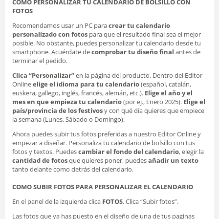
COMO PERSONALIZAR TU CALENDARIO DE BOLSILLO CON
FOTOS
Recomendamos usar un PC para
crear tu calendario
personalizado con fotos
para que el resultado final sea el mejor
posible. No obstante, puedes personalizar tu calendario desde tu
smartphone. Acuérdate de
comprobar tu diseño final
antes de
terminar el pedido.
Clica “Personalizar”
en la página del producto. Dentro del Editor
Online
elige el idioma para tu calendario
(español, catalán,
euskera, gallego, inglés, francés, alemán, etc.).
Elige el año y el
mes en que empieza tu calendario
(por ej., Enero 2025).
Elige el
país/provincia de los festivos
y con qué día quieres que empiece
la semana (Lunes, Sábado o Domingo).
Ahora puedes subir tus fotos preferidas a nuestro Editor Online y
empezar a diseñar. Personaliza tu calendario de bolsillo con tus
fotos y textos. Puedes
cambiar el fondo del calendario
, elegir la
cantidad de fotos
que quieres poner, puedes
añadir un texto
tanto delante como detrás del calendario.
COMO SUBIR FOTOS PARA PERSONALIZAR EL CALENDARIO
En el panel de la izquierda clica
FOTOS
. Clica “Subir fotos”.
Las fotos que ya has puesto en el diseño de una de tus paginas