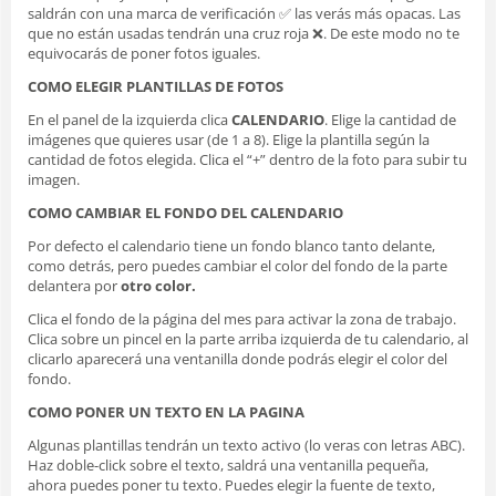
saldrán con una marca de verificación ✅ las verás más opacas. Las
que no están usadas tendrán una cruz roja ❌. De este modo no te
equivocarás de poner fotos iguales.
COMO ELEGIR PLANTILLAS DE FOTOS
En el panel de la izquierda clica
CALENDARIO
. Elige la cantidad de
imágenes que quieres usar (de 1 a 8). Elige la plantilla según la
cantidad de fotos elegida. Clica el “+” dentro de la foto para subir tu
imagen.
COMO CAMBIAR EL FONDO DEL CALENDARIO
Por defecto el calendario tiene un fondo blanco tanto delante,
como detrás, pero puedes cambiar el color del fondo de la parte
delantera por
otro
color.
Clica el fondo de la página del mes para activar la zona de trabajo.
Clica sobre un pincel en la parte arriba izquierda de tu calendario, al
clicarlo aparecerá una ventanilla donde podrás elegir el color del
fondo.
COMO PONER UN TEXTO EN LA PAGINA
Algunas plantillas tendrán un texto activo (lo veras con letras ABC).
Haz doble-click sobre el texto, saldrá una ventanilla pequeña,
ahora puedes poner tu texto. Puedes elegir la fuente de texto,